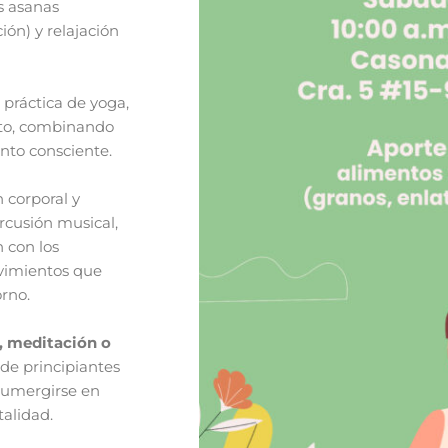
s asanas
ión) y relajación
práctica de yoga,
to, combinando
nto consciente.
 corporal y
rcusión musical,
n con los
ovimientos que
orno.
a, meditación o
sde principiantes
sumergirse en
talidad.