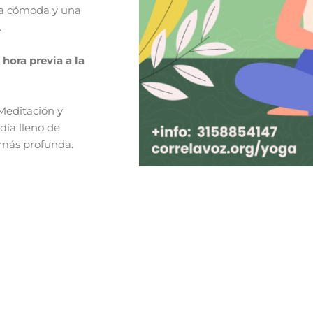
opa cómoda y una
.
ora previa a la
Meditación y
día lleno de
 más profunda.