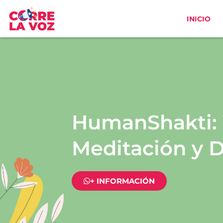
Ir
al
INICIO
contenido
HumanShakti: 
Meditación y 
+ INFORMACIÓN