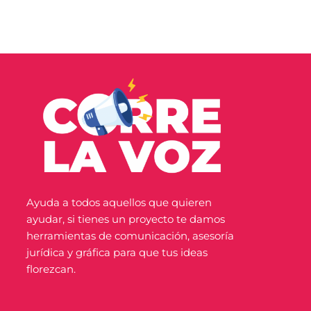
Ayuda a todos aquellos que quieren
ayudar, si tienes un proyecto te damos
herramientas de comunicación, asesoría
jurídica y gráfica para que tus ideas
florezcan.