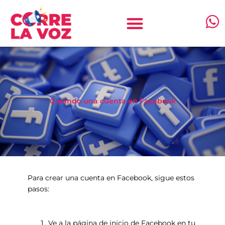
Ir
al
contenido
h
a
t
s
a
Creando una cuenta en Facebook
p
p
Para crear una cuenta en Facebook, sigue estos
pasos:
Ve a la página de inicio de Facebook en tu